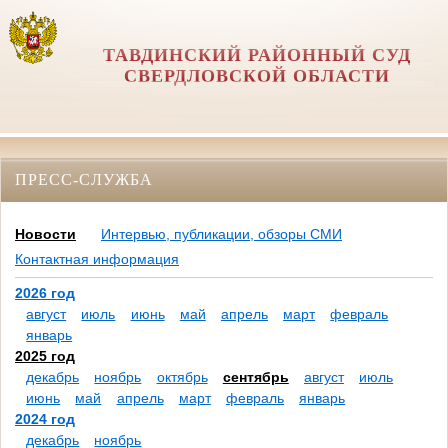
ТАВДИНСКИЙ РАЙОННЫЙ СУД
СВЕРДЛОВСКОЙ ОБЛАСТИ
ПРЕСС-СЛУЖБА
Новости
Интервью, публикации, обзоры СМИ
Контактная информация
2026 год
август
июль
июнь
май
апрель
март
февраль
январь
2025 год
декабрь
ноябрь
октябрь
сентябрь
август
июль
июнь
май
апрель
март
февраль
январь
2024 год
декабрь
ноябрь