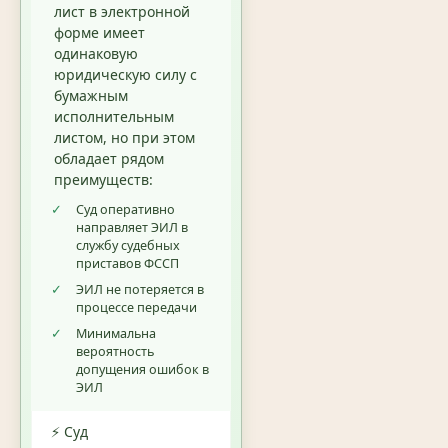
лист в электронной
форме имеет
одинаковую
юридическую силу с
бумажным
исполнительным
листом, но при этом
обладает рядом
преимуществ:
✓
Суд оперативно
направляет ЭИЛ в
службу судебных
приставов ФССП
✓
ЭИЛ не потеряется в
процессе передачи
✓
Минимальна
вероятность
допущения ошибок в
ЭИЛ
⚡ Суд