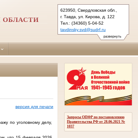
623950, Свердловская обл.,
г. Тавда, ул. Кирова, д. 122
 ОБЛАСТИ
Тел.: (34360) 5-04-52
tavdinsky.svd@sudrf.ru
развернуть
версия для печати
Запросы ОПФР по постановлению
Правительства РФ от 28.06.2021 №
ажу по уголовному делу,
1037
ом, что 15 февраля 2026