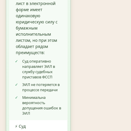
лист в электронной
форме имеет
одинаковую
юридическую силу с
бумажным
исполнительным
листом, но при этом
обладает рядом
преимуществ:
✓
Суд оперативно
направляет ЭИЛ в
службу судебных
приставов ФССП
✓
ЭИЛ не потеряется в
процессе передачи
✓
Минимальна
вероятность
допущения ошибок в
ЭИЛ
⚡ Суд