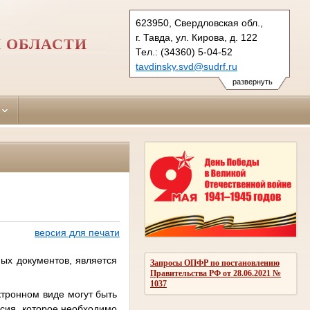
623950, Свердловская обл.,
г. Тавда, ул. Кирова, д. 122
 ОБЛАСТИ
Тел.: (34360) 5-04-52
tavdinsky.svd@sudrf.ru
развернуть
версия для печати
ых документов, является
Запросы ОПФР по постановлению
Правительства РФ от 28.06.2021 №
1037
ктронном виде могут быть
асия, которое необходимо